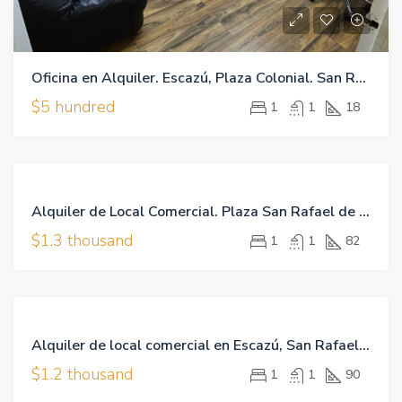
Oficina en Alquiler. Escazú, Plaza Colonial. San Rafael, San José
$5 hundred
1
1
18
ETIQUETA
EN
DESTACADA
Alquiler de Local Comercial. Plaza San Rafael de Escazú
ALQUILER
$1.3 thousand
OPEN
1
1
82
HOUSE
ETIQUETA
EN
DESTACADA
Alquiler de local comercial en Escazú, San Rafael. 90m2
ALQUILER
$1.2 thousand
OPEN
1
1
90
HOUSE