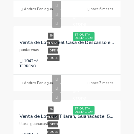
Andres Paniagua
hace 6 meses
₡1.9
crore
ETIQUETA
EN
DESTACADA
Venta de Lote, Ideal Casa de Descanso en Coronado, Puntarenas. Osa
VENTA
puntarenas
OPEN
HOUSE
1042
m²
TERRENO
Andres Paniagua
hace 7 meses
₡4
crore
ETIQUETA
EN
DESTACADA
Venta de Lote en Tilaran, Guanacaste. 5051m2
VENTA
tilara, guanacaste
OPEN
HOUSE