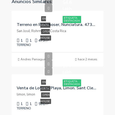
Anuncios Similares
$4.6
lakh
ETIQUETA
EN
DESTACADA
Terreno en Rohrmoser, Nunciatura. 473m2. Para Desarrollar¡¡
VENTA
San José, Rohrmoser, Costa Rica
OPEN
HOUSE
1
1
473
m²
TERRENO
Andres Paniagua
hace 2 meses
₡95
lakh
ETIQUETA
EN
DESTACADA
Venta de Lote en Playa, Limon. Sant Clemnt
VENTA
limon, limon
OPEN
HOUSE
1
1
531
m²
TERRENO