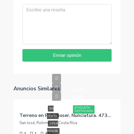
Enviar opinión
Anuncios Similares
$4.6
lakh
ETIQUETA
EN
DESTACADA
Terreno en Rohrmoser, Nunciatura. 473m2. Para Desarrollar¡¡
VENTA
San José, Rohrmoser, Costa Rica
OPEN
HOUSE
1
1
473