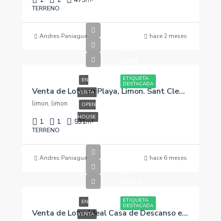
m²
TERRENO
Andres Paniagua
hace 2 meses
₡95
lakh
ETIQUETA
EN
DESTACADA
Venta de Lote en Playa, Limon. Sant Clemnt
VENTA
limon, limon
OPEN
HOUSE
1
1
531
m²
TERRENO
Andres Paniagua
hace 6 meses
₡1.9
crore
ETIQUETA
EN
DESTACADA
Venta de Lote, Ideal Casa de Descanso en Coronado, Puntarenas. Osa
VENTA