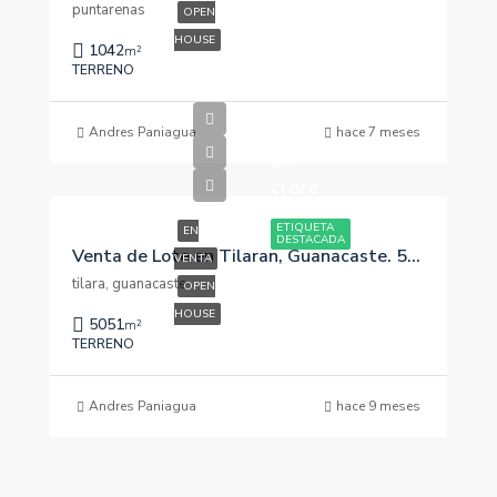
puntarenas
OPEN
HOUSE
1042
m²
TERRENO
Andres Paniagua
hace 7 meses
₡4
crore
ETIQUETA
EN
DESTACADA
Venta de Lote en Tilaran, Guanacaste. 5051m2
VENTA
tilara, guanacaste
OPEN
HOUSE
5051
m²
TERRENO
Andres Paniagua
hace 9 meses