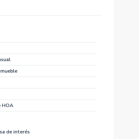
nsual
nmueble
e HOA
sa de interés