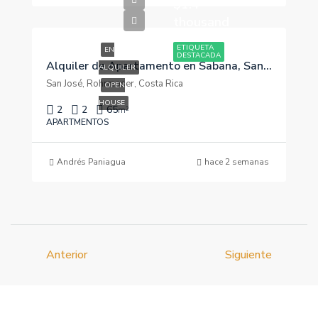
$1.4
thousand
ETIQUETA
EN
DESTACADA
Alquiler de Apartamento en Sabana, San José. Secrt Sabana
ALQUILER
San José, Rohrmoser, Costa Rica
OPEN
HOUSE
2
2
65
m²
APARTMENTOS
Andrés Paniagua
hace 2 semanas
Anterior
Siguiente