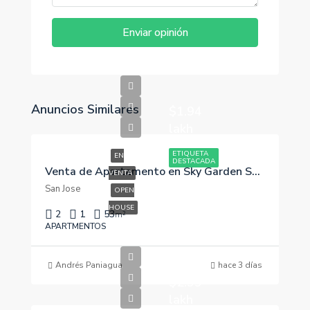
Enviar opinión
Anuncios Similares
$1.94
lakh
ETIQUETA
EN
DESTACADA
Venta de Apartamento en Sky Garden Sabana
VENTA
San Jose
OPEN
HOUSE
2
1
53
m²
APARTMENTOS
Andrés Paniagua
hace 3 días
$2.39
lakh