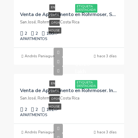
ETIQUETA
EN
DESTACADA
Venta de Apartamento en Rohrmoser, San José. $239,000
VENTA
San José, Rohrmoser, Costa Rica
OPEN
HOUSE
2
2
100
m²
APARTMENTOS
Andrés Paniagua
hace 3 días
$2.25
lakh
ETIQUETA
EN
DESTACADA
Venta de Apartamento en Rohrmoser. Inversión en San José
VENTA
San José, Rohrmoser, Costa Rica
OPEN
HOUSE
2
2
101
m²
APARTMENTOS
Andrés Paniagua
hace 3 días