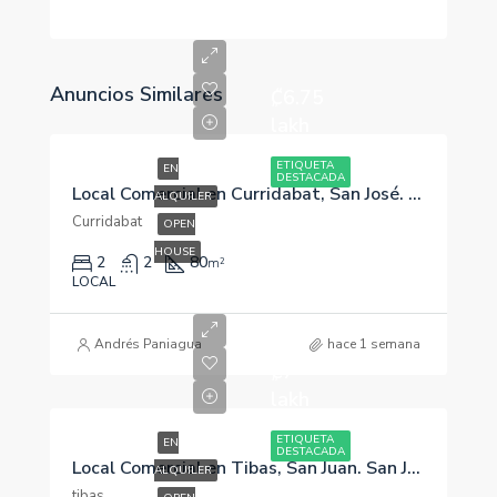
Anuncios Similares
₡6.75
lakh
ETIQUETA
EN
DESTACADA
Local Comercial en Curridabat, San José. 80m2
ALQUILER
Curridabat
OPEN
HOUSE
2
2
80
m²
LOCAL
Andrés Paniagua
hace 1 semana
₡7
lakh
ETIQUETA
EN
DESTACADA
Local Comercial en Tibas, San Juan. San José, 137m2.
ALQUILER
tibas