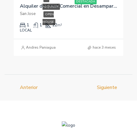
DESTACADA
Alquiler de Local Comercial en Desamparados, San José. Av Principal. 22m2
ALQUILER
San Jose
OPEN
HOUSE
1
1
22
m²
LOCAL
Andres Paniagua
hace 3 meses
Anterior
Siguiente