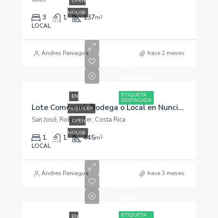
OPEN
HOUSE
3
1
137
m²
LOCAL
Andres Paniagua
hace 2 meses
$3.2
thousand
ETIQUETA
EN
DESTACADA
Lote Comercial, Bodega o Local en Nunciatura Rohrmoser. San José. 445m2
ALQUILER
San José, Rohrmoser, Costa Rica
OPEN
HOUSE
1
1
445
m²
LOCAL
Andres Paniagua
hace 3 meses
₡3.9
lakh
ETIQUETA
EN