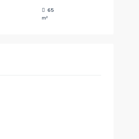
65
m²