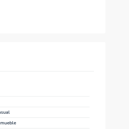
nsual
nmueble