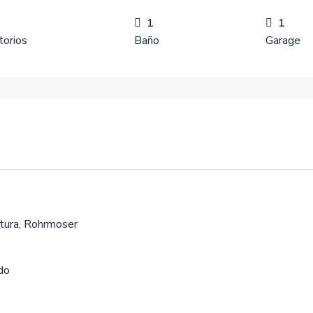
1
1
torios
Baño
Garage
tura, Rohrmoser
do