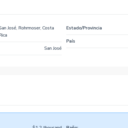
San José, Rohrmoser, Costa
Estado/Provincia
Rica
País
San José
$1.2 thousand
Baño: